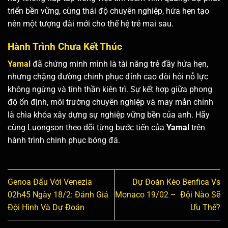
triển bền vững, cùng thái độ chuyên nghiệp, hứa hẹn tạo
nên một tượng đài mới cho thế hệ trẻ mai sau.
Hành Trình Chưa Kết Thúc
Yamal
đã chứng minh mình là tài năng trẻ đầy hứa hẹn,
nhưng chặng đường chinh phục đỉnh cao đòi hỏi nỗ lực
không ngừng và tinh thần kiên trì. Sự kết hợp giữa phong
độ ổn định, môi trường chuyên nghiệp và may mắn chính
là chìa khóa xây dựng sự nghiệp vững bền của anh. Hãy
cùng Luongson theo dõi từng bước tiến của
Yamal
trên
hành trình chinh phục bóng đá.
Genoa Đấu Với Venezia
Dự Đoán Kèo Benfica Vs
02h45 Ngày 18/2: Đánh Giá
Monaco 19/02 – Đội Nào Sẽ
Đội Hình Và Dự Đoán
Ưu Thế?