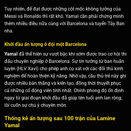
Tuy nhiên, để đạt được những cột mốc không tưởng của
Messi và Ronaldo thì rất khó. Yamal cần phải chứng minh
thêm nhiều điều nữa cùng với Barcelona và tuyển Tây Ban
nha.
Khởi đầu ấn tượng ở đội một Barcelona
Yamal
đã thể hiện sự vượt bậc khi sớm được trao cơ hội thi
đấu chuyên nghiệp ở Barcelona. Sự tin tưởng từ ban huấn
luyện (HLV Xavi) cho phép anh cọ xát với các đối thủ kinh
nghiệm để hoàn thiện kỹ năng. Nhờ vậy, cầu thủ trẻ này ghi
được nhiều bàn thắng và kiến tạo, đồng thời thuyết phục
cả những cổ động viên tính nhất. Chính phong độ ổn định
ngay từ giai đoạn khởi đầu đã giúp tên tuổi anh lan rộng,
lôi cuốn sự chú ý chuyên môn.
Thống kê ấn tượng sau 100 trận của Lamine
Yamal