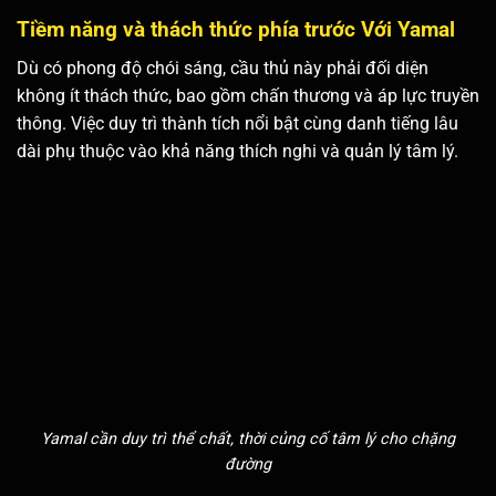
Tiềm năng và thách thức phía trước Với Yamal
Dù có phong độ chói sáng, cầu thủ này phải đối diện
không ít thách thức, bao gồm chấn thương và áp lực truyền
thông. Việc duy trì thành tích nổi bật cùng danh tiếng lâu
dài phụ thuộc vào khả năng thích nghi và quản lý tâm lý.
Yamal cần duy trì thể chất, thời củng cố tâm lý cho chặng
đường