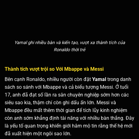
Yamal ghi nhiều bàn và kiến tạo, vượt xa thành tích của
Ronaldo thời trẻ
Thành tích vượt trội so Với Mbappe và Messi
Bên cạnh Ronaldo, nhiều người còn đặt
Yamal
trong danh
sách so sánh với Mbappe và cả biểu tượng Messi. Ở tuổi
17, anh đã đạt số lần ra sân chuyên nghiệp sớm hơn các
siêu sao kia, thậm chí còn ghi dấu ấn lớn. Messi và
Mbappe đều mất thêm thời gian để tích lũy kinh nghiệm
còn anh sớm khẳng định tài năng với nhiều bàn thắng. Đây
là yếu tố quan trọng khiến giới hâm mộ tin rằng thế hệ mới
đã xuất hiện một ngôi sao lớn.