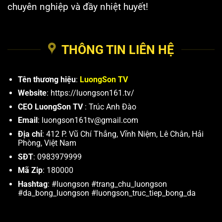
chuyên nghiệp và đầy nhiệt huyết!
THÔNG TIN LIÊN HỆ
Tên thương hiệu
:
LuongSon TV
Website
: https://luongson161.tv/
CEO LuongSon TV
: Trúc Anh Đào
Email
:
luongson161tv@gmail.com
Địa chỉ
: 412 P. Vũ Chí Thắng, Vĩnh Niệm, Lê Chân, Hải
Phòng, Việt Nam
SĐT
:
0983979999
Mã Zip
: 180000
Hashtag
: #luongson #trang_chu_luongson
#da_bong_luongson #luongson_truc_tiep_bong_da