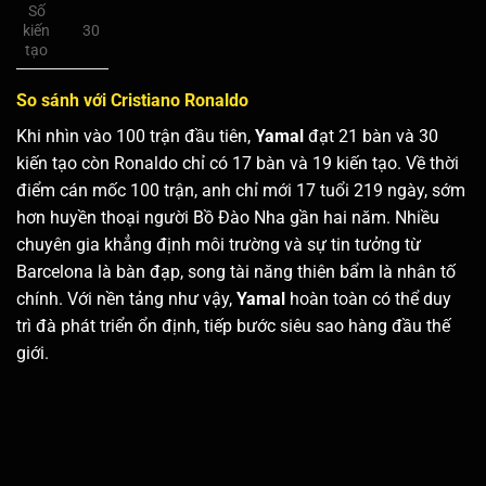
Số
kiến
30
tạo
So sánh với Cristiano Ronaldo
Khi nhìn vào 100 trận đầu tiên,
Yamal
đạt 21 bàn và 30
kiến tạo còn Ronaldo chỉ có 17 bàn và 19 kiến tạo. Về thời
điểm cán mốc 100 trận, anh chỉ mới 17 tuổi 219 ngày, sớm
hơn huyền thoại người Bồ Đào Nha gần hai năm. Nhiều
chuyên gia khẳng định môi trường và sự tin tưởng từ
Barcelona là bàn đạp, song tài năng thiên bẩm là nhân tố
chính. Với nền tảng như vậy,
Yamal
hoàn toàn có thể duy
trì đà phát triển ổn định, tiếp bước siêu sao hàng đầu thế
giới.