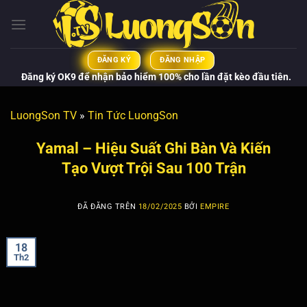
Chuyển
đến
nội
dung
ĐĂNG KÝ
ĐĂNG NHẬP
Đăng ký OK9 để nhận bảo hiểm 100% cho lần đặt kèo đầu tiên.
LuongSon TV
»
Tin Tức LuongSon
Yamal – Hiệu Suất Ghi Bàn Và Kiến
Tạo Vượt Trội Sau 100 Trận
ĐÃ ĐĂNG TRÊN
18/02/2025
BỞI
EMPIRE
18
Th2