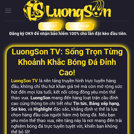
Chuyển
đến
nội
dung
ĐĂNG KÝ
ĐĂNG NHẬP
Đăng ký OK9 để nhận bảo hiểm 100% cho lần đặt kèo đầu tiên.
LuongSon TV: Sống Trọn Từng
Khoảnh Khắc Bóng Đá Đỉnh
Cao!
LuongSon TV
là nền tảng truyền hình trực tuyến hàng
đầu, không chỉ thu hút khán giả trẻ mà còn mở rộng sức
hút đến mọi lứa tuổi, kết nối cộng đồng yêu môn thể
thao vua.
LuongSon
mang đến hàng loạt trận cầu đỉnh
cao cùng thông tin chi tiết như
Tin tức
,
Bảng xếp hạng
,
Soi kèo
, và
Highlight
đặc sắc, khẳng định vị thế là lựa
chọn hàng đầu của người hâm mộ bóng đá. Nếu bạn
yêu môn thể thao vua, nền tảng này là nơi mang đến trải
nghiệm bóng đá trực tuyến tuyệt vời, khiến bạn không
thể bỏ lỡ!