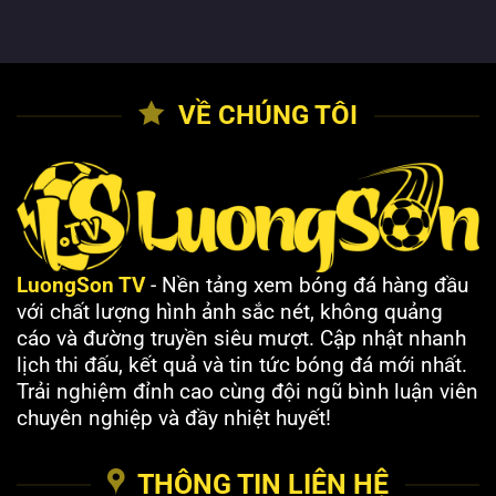
nghiệm xem bóng đá trực tuyến tốt nhất, chất lượng
cao, mượt mà và ổn định trên mọi thiết bị. Bên cạnh
phát sóng trực tiếp,
LuongSon
mang đến tin tức, bình
luận, và phân tích chuyên sâu, giúp người hâm mộ nắm
bắt mọi góc nhìn về thế giới bóng đá.
Chúng tôi không chỉ đơn thuần là một
LuongSon TV
VỀ CHÚNG TÔI
xem trực tuyến, mà còn là một cộng đồng dành cho
những người yêu bóng đá.
LuongSon
cam kết liên tục
cải tiến, nâng cao chất lượng dịch vụ, đáp ứng mọi nhu
cầu của người hâm mộ. Mục tiêu của chúng tôi là trở
thành điểm đến tin cậy, hàng đầu cho những ai đam mê
môn thể thao vua.
Đặc điểm nổi bật của LuongSonTV
LuongSon TV
- Nền tảng xem bóng đá hàng đầu
LuongSonTV
đã nhanh chóng khẳng định vị thế của
với chất lượng hình ảnh sắc nét, không quảng
mình trong lòng khán giả nhờ những chương trình giải trí
phong phú và hấp dẫn. Với chất lượng nội dung ngày
cáo và đường truyền siêu mượt. Cập nhật nhanh
càng được cải thiện, Lương Sơn hứa hẹn mang đến cho
lịch thi đấu, kết quả và tin tức bóng đá mới nhất.
người xem những khoảnh khắc xem bóng đá thật thú vị
Trải nghiệm đỉnh cao cùng đội ngũ bình luận viên
và ý nghĩa.
chuyên nghiệp và đầy nhiệt huyết!
Kho tàng bóng đá đa dạng và phong
phú
Luongson TV
tự hào sở hữu kho tàng bóng đá đồ sộ, từ
THÔNG TIN LIÊN HỆ
các giải đấu đỉnh cao như Champions League, Premier