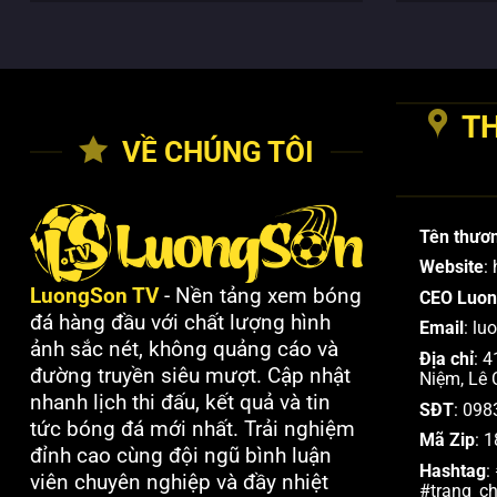
Kho tàng bóng đá đa dạng 
Luongson TV
tự hào sở hữu kho tàng 
quốc nội hấp dẫn. Người hâm mộ có th
trận đấu kinh điển được cập nhật liên 
Không chỉ dừng lại ở bóng đá hiện đại
TH
huyền thoại bóng đá. Từ Pele, Marado
VỀ CHÚNG TÔI
lại những khoảnh khắc đáng nhớ của lị
Chất lượng phát sóng ưu việt hàng đầu
Cam kết của
LuongSon TV
là mang đế
đá. Ứng dụng công nghệ tiên tiến,
Luo
Tên thươn
trong những trận cầu có lượng người
Các tùy chọn chất lượng đa dạng từ SD
Website
:
đường truyền internet. Bên cạnh đó,
L
LuongSon TV
- Nền tảng xem bóng
CEO Luo
người dùng.
đá hàng đầu với chất lượng hình
Email
:
lu
ảnh sắc nét, không quảng cáo và
Địa chỉ
: 4
đường truyền siêu mượt. Cập nhật
Niệm, Lê 
nhanh lịch thi đấu, kết quả và tin
SĐT
:
098
tức bóng đá mới nhất. Trải nghiệm
Mã Zip
: 
đỉnh cao cùng đội ngũ bình luận
Hashtag
:
viên chuyên nghiệp và đầy nhiệt
#trang_c