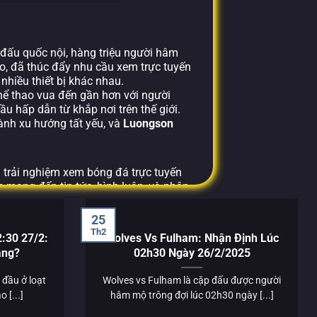
i đấu quốc nội, hàng triệu người hâm
ao, đã thúc đẩy nhu cầu xem trực tuyến
hiều thiết bị khác nhau.
hể thao vua đến gần hơn với người
 hấp dẫn từ khắp nơi trên thế giới.
hành xu hướng tất yếu, và
Luongson
 trải nghiệm xem bóng đá trực tuyến
n
mang đến tin tức, bình luận, và phân
cho những người yêu bóng đá.
25
 mộ. Mục tiêu của chúng tôi là trở
Th2
:30 27/2:
Wolves Vs Fulham: Nhận Định Lúc
ang?
02h30 Ngày 26/2/2025
giải trí phong phú và hấp dẫn. Với
 đầu ở loạt
Wolves vs Fulham là cặp đấu được người
hoảnh khắc xem bóng đá thật thú vị
 [...]
hâm mộ trông đợi lúc 02h30 ngày [...]