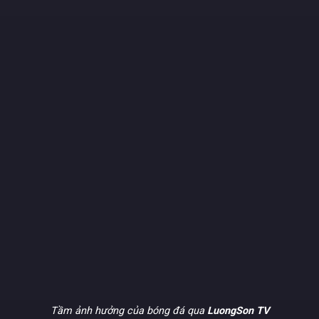
Tầm ảnh hưởng của bóng đá qua
LuongSon TV