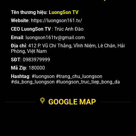
League, La Liga đến các giải quốc nội hấp dẫn. Người
hâm mộ có thể thỏa sức thưởng thức những trận cầu
Tên thương hiệu
:
LuongSon TV
đỉnh cao với lịch sử đối đầu phong phú, bên cạnh đó là
Website
: https://luongson161.tv/
các trận đấu kinh điển được cập nhật liên tục.
CEO LuongSon TV
: Trúc Anh Đào
Không chỉ dừng lại ở bóng đá hiện đại,
Luongson
TV
còn mang đến những thước phim tư liệu quý giá, ghi
Email
:
luongson161tv@gmail.com
lại hành trình huy hoàng của các huyền thoại bóng đá.
Địa chỉ
: 412 P. Vũ Chí Thắng, Vĩnh Niệm, Lê Chân, Hải
Từ Pele, Maradona đến Messi, Ronaldo, tất cả đều
Phòng, Việt Nam
được tái hiện sống động trên
LuongSon
này, giúp người
xem sống lại những khoảnh khắc đáng nhớ của lịch sử
SĐT
:
0983979999
túc cầu giáo.
Mã Zip
: 180000
Chất lượng phát sóng ưu việt hàng đầu cho trải nghiệm
tốt nhất
Hashtag
: #luongson #trang_chu_luongson
Cam kết của
LuongSon TV
là mang đến trải nghiệm
#da_bong_luongson #luongson_truc_tiep_bong_da
bóng đá mượt mà với chất lượng phát sóng hàng đầu
cho quý khán giả đam mê bóng đá. Ứng dụng công nghệ
tiên tiến,
LuongSon
này mang đến hình ảnh sắc nét, âm
GOOGLE MAP
thanh sống động, hạn chế tối đa tình trạng giật lag, kể
cả trong những trận cầu có lượng người xem đông đảo.
Các tùy chọn chất lượng đa dạng từ SD đến HD, Full HD,
thậm chí 4K (nếu có) cho phép người dùng tùy chỉnh
theo nhu cầu và điều kiện đường truyền internet. Bên
cạnh đó,
Luongson TV
liên tục cập nhật và cải tiến công