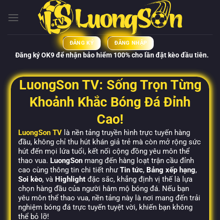
Chuyển
đến
nội
dung
ĐĂNG KÝ
ĐĂNG NHẬP
Đăng ký OK9 để nhận bảo hiểm 100% cho lần đặt kèo đầu tiên.
LuongSon TV: Sống Trọn Từng
Khoảnh Khắc Bóng Đá Đỉnh
Cao!
LuongSon TV
là nền tảng truyền hình trực tuyến hàng
đầu, không chỉ thu hút khán giả trẻ mà còn mở rộng sức
hút đến mọi lứa tuổi, kết nối cộng đồng yêu môn thể
thao vua.
LuongSon
mang đến hàng loạt trận cầu đỉnh
cao cùng thông tin chi tiết như
Tin tức
,
Bảng xếp hạng
,
Soi kèo
, và
Highlight
đặc sắc, khẳng định vị thế là lựa
chọn hàng đầu của người hâm mộ bóng đá. Nếu bạn
yêu môn thể thao vua, nền tảng này là nơi mang đến trải
nghiệm bóng đá trực tuyến tuyệt vời, khiến bạn không
thể bỏ lỡ!