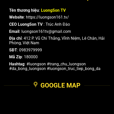
League, La Liga đến các giải quốc nội hấp dẫn. Người
hâm mộ có thể thỏa sức thưởng thức những trận cầu
Tên thương hiệu
:
LuongSon TV
đỉnh cao với lịch sử đối đầu phong phú, bên cạnh đó là
Website
: https://luongson161.tv/
các trận đấu kinh điển được cập nhật liên tục.
CEO LuongSon TV
: Trúc Anh Đào
Không chỉ dừng lại ở bóng đá hiện đại,
Luongson
TV
còn mang đến những thước phim tư liệu quý giá, ghi
Email
:
luongson161tv@gmail.com
lại hành trình huy hoàng của các huyền thoại bóng đá.
Địa chỉ
: 412 P. Vũ Chí Thắng, Vĩnh Niệm, Lê Chân, Hải
Từ Pele, Maradona đến Messi, Ronaldo, tất cả đều
Phòng, Việt Nam
được tái hiện sống động trên
LuongSon
này, giúp người
xem sống lại những khoảnh khắc đáng nhớ của lịch sử
SĐT
:
0983979999
túc cầu giáo.
Mã Zip
: 180000
Chất lượng phát sóng ưu việt hàng đầu cho trải nghiệm
tốt nhất
Hashtag
: #luongson #trang_chu_luongson
Cam kết của
LuongSon TV
là mang đến trải nghiệm
#da_bong_luongson #luongson_truc_tiep_bong_da
bóng đá mượt mà với chất lượng phát sóng hàng đầu
cho quý khán giả đam mê bóng đá. Ứng dụng công nghệ
tiên tiến,
LuongSon
này mang đến hình ảnh sắc nét, âm
GOOGLE MAP
thanh sống động, hạn chế tối đa tình trạng giật lag, kể
cả trong những trận cầu có lượng người xem đông đảo.
Các tùy chọn chất lượng đa dạng từ SD đến HD, Full HD,
thậm chí 4K (nếu có) cho phép người dùng tùy chỉnh
theo nhu cầu và điều kiện đường truyền internet. Bên
cạnh đó,
Luongson TV
liên tục cập nhật và cải tiến công