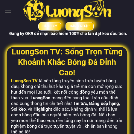
Chuyển
đến
nội
dung
ĐĂNG KÝ
ĐĂNG NHẬP
Đăng ký OK9 để nhận bảo hiểm 100% cho lần đặt kèo đầu tiên.
LuongSon TV: Sống Trọn Từng
Khoảnh Khắc Bóng Đá Đỉnh
Cao!
LuongSon TV
là nền tảng truyền hình trực tuyến hàng
đầu, không chỉ thu hút khán giả trẻ mà còn mở rộng sức
hút đến mọi lứa tuổi, kết nối cộng đồng yêu môn thể
thao vua.
LuongSon
mang đến hàng loạt trận cầu đỉnh
cao cùng thông tin chi tiết như
Tin tức
,
Bảng xếp hạng
,
Soi kèo
, và
Highlight
đặc sắc, khẳng định vị thế là lựa
chọn hàng đầu của người hâm mộ bóng đá. Nếu bạn
yêu môn thể thao vua, nền tảng này là nơi mang đến trải
nghiệm bóng đá trực tuyến tuyệt vời, khiến bạn không
thể bỏ lỡ!