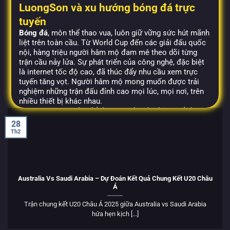
LuongSon và xu hướng bóng đá trực
tuyến
Bóng đá
, môn thể thao vua, luôn giữ vững sức hút mãnh
liệt trên toàn cầu. Từ World Cup đến các giải đấu quốc
nội, hàng triệu người hâm mộ đam mê theo dõi từng
trận cầu nảy lửa. Sự phát triển của công nghệ, đặc biệt
là internet tốc độ cao, đã thúc đẩy nhu cầu xem trực
tuyến tăng vọt. Người hâm mộ mong muốn được trải
nghiệm những trận đấu đỉnh cao mọi lúc, mọi nơi, trên
nhiều thiết bị khác nhau.
LuongSon TV
ra đời để đáp ứng nhu cầu bùng nổ về
bóng đá trực tuyến, trở thành cầu nối đưa môn thể thao
28
vua đến gần hơn với người hâm mộ. Không chỉ dừng lại
Th2
ở các giải đấu lớn,
LuongSon
còn mang đến cho người
xem những trận cầu hấp dẫn từ khắp nơi trên thế giới.
Sự tiện lợi, linh hoạt và đa dạng nội dung chính là yếu tố
then chốt giúp xem bóng đá trực tuyến trở thành xu
Australia Vs Saudi Arabia – Dự Đoán Kết Quả Chung Kết U20 Châu
hướng tất yếu, và
Luongson TV
tự hào là một phần của
Á
xu hướng này.
Sứ mệnh của Luongson TV
Trận chung kết U20 Châu Á 2025 giữa Australia vs Saudi Arabia
Luongson TV
mang sứ mệnh kết nối hàng triệu trái tim
hứa hẹn kịch [...]
yêu bóng đá. Chúng tôi mong muốn mang đến trải