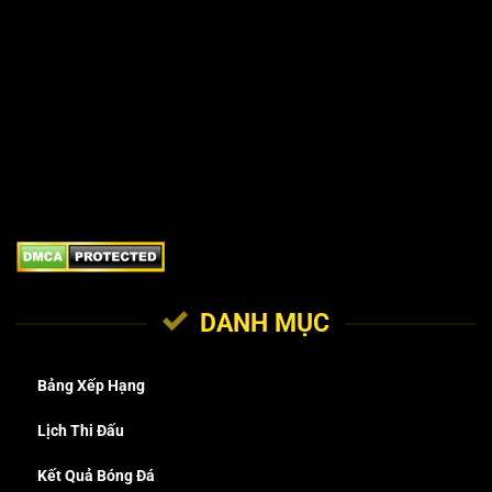
nghệ để đảm bảo trải nghiệm xem bóng đá tốt nhất cho
người dùng.
Trải nghiệm phát sóng tuyệt vời nhất
DANH MỤC
Dịch vụ hoàn toàn miễn phí cho người
dùng
Một điểm cộng lớn của
Luongson TV
chính là hoàn
Bảng Xếp Hạng
toàn miễn phí. Người hâm mộ bóng đá có thể thỏa sức
đắm chìm trong thế giới túc cầu mà không phải trả bất
Lịch Thi Đấu
kỳ khoản phí nào. Đây là một nỗ lực đáng ghi nhận, giúp
môn thể thao vua đến gần hơn với mọi người.
Dịch vụ
Kết Quả Bóng Đá
miễn phí nhưng vẫn đảm bảo chất lượng vượt trội.