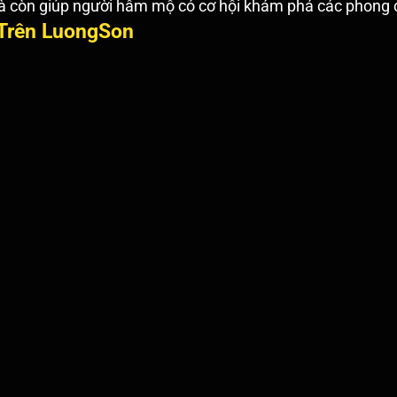
 còn giúp người hâm mộ có cơ hội khám phá các phong các
 Trên LuongSon