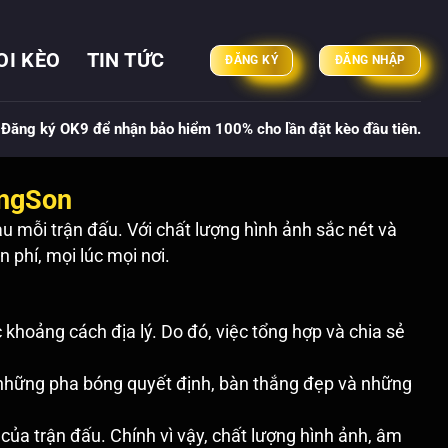
OI KÈO
TIN TỨC
ĐĂNG KÝ
ĐĂNG NHẬP
Đăng ký OK9 để nhận bảo hiểm 100% cho lần đặt kèo đầu tiên.
ongSon
 mỗi trận đấu. Với chất lượng hình ảnh sắc nét và
 phí, mọi lúc mọi nơi.
 khoảng cách địa lý. Do đó, việc tổng hợp và chia sẻ
 những pha bóng quyết định, bàn thắng đẹp và những
của trận đấu. Chính vì vậy, chất lượng hình ảnh, âm