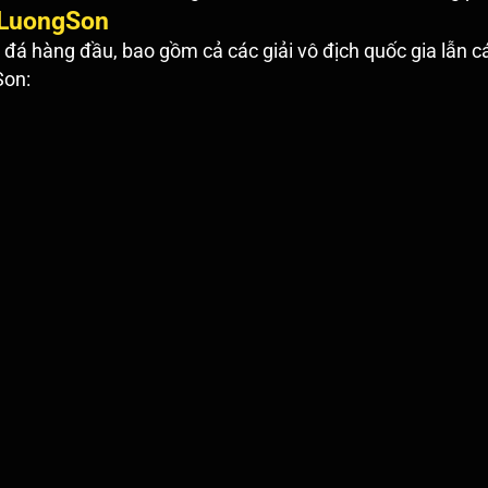
i LuongSon
á hàng đầu, bao gồm cả các giải vô địch quốc gia lẫn các 
Son: