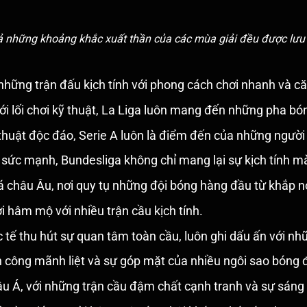
ả những khoảng khắc xuất thần của các mùa giải đều được lưu t
những trận đấu kịch tính với phong cách chơi nhanh và c
i lối chơi kỹ thuật, La Liga luôn mang đến những pha bón
n thuật độc đáo, Serie A luôn là điểm đến của những ngư
 sức mạnh, Bundesliga không chỉ mang lại sự kịch tính mà 
 châu Âu, nơi quy tụ những đội bóng hàng đầu từ khắp nơi
hâm mộ với nhiều trận cầu kịch tính.
 tế thu hút sự quan tâm toàn cầu, luôn ghi dấu ấn với nh
tấn công mãnh liệt và sự góp mặt của nhiều ngôi sao bóng 
u Á, với những trận cầu đậm chất cạnh tranh và sự sáng 