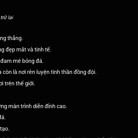
rữ lại
ăng thẳng.
g đẹp mắt và tinh tế.
ời đam mê bóng đá.
còn là nơi rèn luyện tinh thần đồng đội.
 trên thế giới.
ững màn trình diễn đỉnh cao.
đá.
tạo.