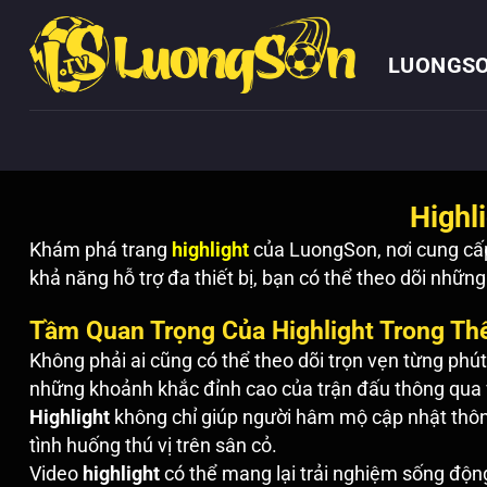
Chuyển
đến
LUONGSO
nội
dung
Highl
Khám phá trang
highlight
của LuongSon, nơi cung cấp
khả năng hỗ trợ đa thiết bị, bạn có thể theo dõi nhữn
Tầm Quan Trọng Của Highlight Trong Th
Không phải ai cũng có thể theo dõi trọn vẹn từng phút
những khoảnh khắc đỉnh cao của trận đấu thông qua
Highlight
không chỉ giúp người hâm mộ cập nhật thôn
tình huống thú vị trên sân cỏ.
Video
highlight
có thể mang lại trải nghiệm sống động