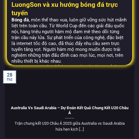
LuongSon và xu hướng bóng đá trực
tuyến
Bóng đá
, môn thể thao vua, luôn giữ vững sức hút mãnh
liệt trên toàn cầu. Từ World Cup đến các giải đấu quốc
nội, hàng triệu người hâm mộ đam mê theo dõi từng
trận cầu nảy lửa. Sự phát triển của công nghệ, đặc biệt
là internet tốc độ cao, đã thúc đẩy nhu cầu xem trực
tuyến tăng vọt. Người hâm mộ mong muốn được trải
nghiệm những trận đấu đỉnh cao mọi lúc, mọi nơi, trên
nhiều thiết bị khác nhau.
LuongSon TV
ra đời để đáp ứng nhu cầu bùng nổ về
bóng đá trực tuyến, trở thành cầu nối đưa môn thể thao
28
vua đến gần hơn với người hâm mộ. Không chỉ dừng lại
Th2
ở các giải đấu lớn,
LuongSon
còn mang đến cho người
xem những trận cầu hấp dẫn từ khắp nơi trên thế giới.
Sự tiện lợi, linh hoạt và đa dạng nội dung chính là yếu tố
then chốt giúp xem bóng đá trực tuyến trở thành xu
Australia Vs Saudi Arabia – Dự Đoán Kết Quả Chung Kết U20 Châu
hướng tất yếu, và
Luongson TV
tự hào là một phần của
Á
xu hướng này.
Sứ mệnh của Luongson TV
Trận chung kết U20 Châu Á 2025 giữa Australia vs Saudi Arabia
Luongson TV
mang sứ mệnh kết nối hàng triệu trái tim
hứa hẹn kịch [...]
yêu bóng đá. Chúng tôi mong muốn mang đến trải