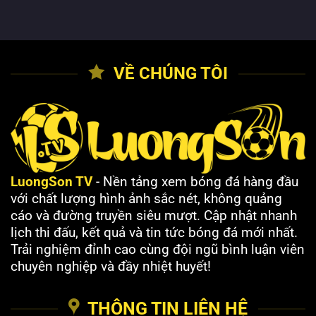
nghiệm xem bóng đá trực tuyến tốt nhất, chất lượng
cao, mượt mà và ổn định trên mọi thiết bị. Bên cạnh
phát sóng trực tiếp,
LuongSon
mang đến tin tức, bình
luận, và phân tích chuyên sâu, giúp người hâm mộ nắm
bắt mọi góc nhìn về thế giới bóng đá.
Chúng tôi không chỉ đơn thuần là một
LuongSon TV
VỀ CHÚNG TÔI
xem trực tuyến, mà còn là một cộng đồng dành cho
những người yêu bóng đá.
LuongSon
cam kết liên tục
cải tiến, nâng cao chất lượng dịch vụ, đáp ứng mọi nhu
cầu của người hâm mộ. Mục tiêu của chúng tôi là trở
thành điểm đến tin cậy, hàng đầu cho những ai đam mê
môn thể thao vua.
Đặc điểm nổi bật của LuongSonTV
LuongSon TV
- Nền tảng xem bóng đá hàng đầu
LuongSonTV
đã nhanh chóng khẳng định vị thế của
với chất lượng hình ảnh sắc nét, không quảng
mình trong lòng khán giả nhờ những chương trình giải trí
phong phú và hấp dẫn. Với chất lượng nội dung ngày
cáo và đường truyền siêu mượt. Cập nhật nhanh
càng được cải thiện, Lương Sơn hứa hẹn mang đến cho
lịch thi đấu, kết quả và tin tức bóng đá mới nhất.
người xem những khoảnh khắc xem bóng đá thật thú vị
Trải nghiệm đỉnh cao cùng đội ngũ bình luận viên
và ý nghĩa.
chuyên nghiệp và đầy nhiệt huyết!
Kho tàng bóng đá đa dạng và phong
phú
Luongson TV
tự hào sở hữu kho tàng bóng đá đồ sộ, từ
THÔNG TIN LIÊN HỆ
các giải đấu đỉnh cao như Champions League, Premier