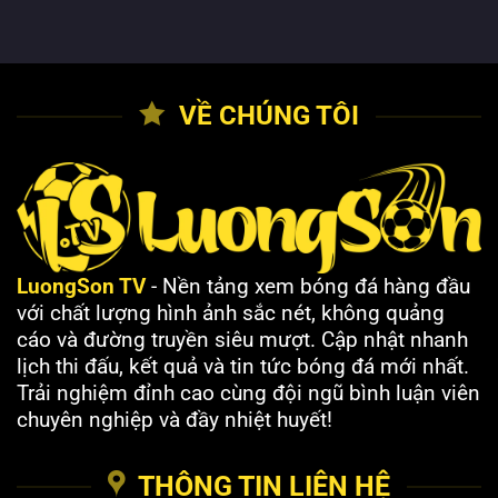
nghiệm xem bóng đá trực tuyến tốt nhất, chất lượng
cao, mượt mà và ổn định trên mọi thiết bị. Bên cạnh
phát sóng trực tiếp,
LuongSon
mang đến tin tức, bình
luận, và phân tích chuyên sâu, giúp người hâm mộ nắm
bắt mọi góc nhìn về thế giới bóng đá.
Chúng tôi không chỉ đơn thuần là một
LuongSon TV
VỀ CHÚNG TÔI
xem trực tuyến, mà còn là một cộng đồng dành cho
những người yêu bóng đá.
LuongSon
cam kết liên tục
cải tiến, nâng cao chất lượng dịch vụ, đáp ứng mọi nhu
cầu của người hâm mộ. Mục tiêu của chúng tôi là trở
thành điểm đến tin cậy, hàng đầu cho những ai đam mê
môn thể thao vua.
Đặc điểm nổi bật của LuongSonTV
LuongSon TV
- Nền tảng xem bóng đá hàng đầu
LuongSonTV
đã nhanh chóng khẳng định vị thế của
với chất lượng hình ảnh sắc nét, không quảng
mình trong lòng khán giả nhờ những chương trình giải trí
phong phú và hấp dẫn. Với chất lượng nội dung ngày
cáo và đường truyền siêu mượt. Cập nhật nhanh
càng được cải thiện, Lương Sơn hứa hẹn mang đến cho
lịch thi đấu, kết quả và tin tức bóng đá mới nhất.
người xem những khoảnh khắc xem bóng đá thật thú vị
Trải nghiệm đỉnh cao cùng đội ngũ bình luận viên
và ý nghĩa.
chuyên nghiệp và đầy nhiệt huyết!
Kho tàng bóng đá đa dạng và phong
phú
Luongson TV
tự hào sở hữu kho tàng bóng đá đồ sộ, từ
THÔNG TIN LIÊN HỆ
các giải đấu đỉnh cao như Champions League, Premier