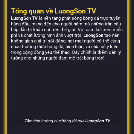
Tổng quan về LuongSon TV
LuongSon TV
là nền tảng phát sóng bóng đá trực tuyến
hàng đầu, mang đến cho người hâm mộ những trận cầu
hấp dẫn từ khắp nơi trên thế giới. Với cam kết xem miễn
phí và chất lượng hình ảnh vượt trội,
LuongSon
tạo nên
không gian giải trí sôi động, nơi mọi người có thể cùng
nhau thưởng thức bóng đá, bình luận, và chia sẻ ý kiến
trong cộng đồng yêu thể thao. Đây chính là điểm đến lý
tưởng cho những người đam mê trái bóng tròn!
Tầm ảnh hưởng của bóng đá qua
LuongSon TV