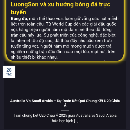
LuongSon và xu hướng bóng đá trực
tuyến
Bóng đá
, môn thể thao vua, luôn giữ vững sức hút mãnh
liệt trên toàn cầu. Từ World Cup đến các giải đấu quốc
nội, hàng triệu người hâm mộ đam mê theo dõi từng
trận cầu nảy lửa. Sự phát triển của công nghệ, đặc biệt
là internet tốc độ cao, đã thúc đẩy nhu cầu xem trực
tuyến tăng vọt. Người hâm mộ mong muốn được trải
nghiệm những trận đấu đỉnh cao mọi lúc, mọi nơi, trên
nhiều thiết bị khác nhau.
LuongSon TV
ra đời để đáp ứng nhu cầu bùng nổ về
bóng đá trực tuyến, trở thành cầu nối đưa môn thể thao
28
vua đến gần hơn với người hâm mộ. Không chỉ dừng lại
Th2
ở các giải đấu lớn,
LuongSon
còn mang đến cho người
xem những trận cầu hấp dẫn từ khắp nơi trên thế giới.
Sự tiện lợi, linh hoạt và đa dạng nội dung chính là yếu tố
then chốt giúp xem bóng đá trực tuyến trở thành xu
Australia Vs Saudi Arabia – Dự Đoán Kết Quả Chung Kết U20 Châu
hướng tất yếu, và
Luongson TV
tự hào là một phần của
Á
xu hướng này.
Sứ mệnh của Luongson TV
Trận chung kết U20 Châu Á 2025 giữa Australia vs Saudi Arabia
Luongson TV
mang sứ mệnh kết nối hàng triệu trái tim
hứa hẹn kịch [...]
yêu bóng đá. Chúng tôi mong muốn mang đến trải