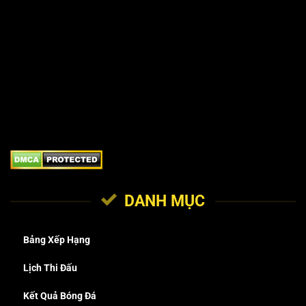
nghệ để đảm bảo trải nghiệm xem bóng đá tốt nhất cho
người dùng.
Trải nghiệm phát sóng tuyệt vời nhất
DANH MỤC
Dịch vụ hoàn toàn miễn phí cho người
dùng
Một điểm cộng lớn của
Luongson TV
chính là hoàn
Bảng Xếp Hạng
toàn miễn phí. Người hâm mộ bóng đá có thể thỏa sức
đắm chìm trong thế giới túc cầu mà không phải trả bất
Lịch Thi Đấu
kỳ khoản phí nào. Đây là một nỗ lực đáng ghi nhận, giúp
môn thể thao vua đến gần hơn với mọi người.
Dịch vụ
Kết Quả Bóng Đá
miễn phí nhưng vẫn đảm bảo chất lượng vượt trội.