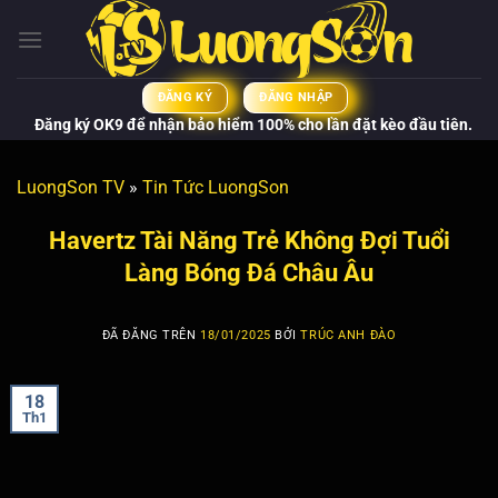
Chuyển
đến
nội
dung
ĐĂNG KÝ
ĐĂNG NHẬP
Đăng ký OK9 để nhận bảo hiểm 100% cho lần đặt kèo đầu tiên.
LuongSon TV
»
Tin Tức LuongSon
Havertz Tài Năng Trẻ Không Đợi Tuổi
Làng Bóng Đá Châu Âu
ĐÃ ĐĂNG TRÊN
18/01/2025
BỞI
TRÚC ANH ĐÀO
18
Th1