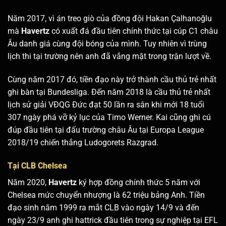
Năm 2017, vì án treo giò của đồng đội Hakan Çalhanoğlu
mà
Havertz
có xuất đá đầu tiên chính thức tại cúp C1 châu
Âu danh giá cùng đội bóng của mình. Tuy nhiên vì trùng
lịch thi tại trường nên anh đã vắng mặt trong trận lượt về.
Cùng năm 2017 đó, tiền đạo này trở thành cầu thủ trẻ nhất
ghi bàn tại Bundesliga. Đến năm 2018 là cầu thủ trẻ nhất
lịch sử giải VĐQG Đức đạt 50 lần ra sân khi mới 18 tuổi
307 ngày phá vỡ kỷ lục của Timo Werner. Kai cũng ghi cú
đúp đầu tiên tại đấu trường châu Âu tại Europa League
2018/19 chiến thắng Ludogorets Razgrad.
Tại CLB Chelsea
Năm 2020,
Havertz
ký hợp đồng chính thức 5 năm với
Chelsea mức chuyển nhượng là 62 triệu bảng Anh. Tiền
đạo sinh năm 1999 ra mắt CLB vào ngày 14/9 và đến
ngày 23/9 anh ghi hattrick đầu tiên trong sự nghiệp tại EFL