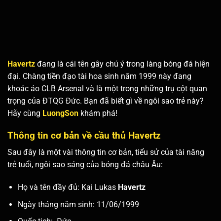
Havertz
đang là cái tên gây chú ý trong làng bóng đá hiện
đại. Chàng tiền đạo tài hoa sinh năm 1999 này đang
khoác áo CLB Arsenal và là một trong những trụ cột quan
trọng của ĐTQG Đức. Bạn đã biết gì về ngôi sao trẻ này?
Hãy cùng
LuongSon
khám phá!
Thông tin cơ bản về cầu thủ
Havertz
Sau đây là một vài thông tin cơ bản, tiểu sử của tài năng
trẻ tuổi, ngôi sao sáng của bóng đá châu Âu:
Họ và tên đầy đủ: Kai Lukas
Havertz
Ngày tháng năm sinh: 11/06/1999